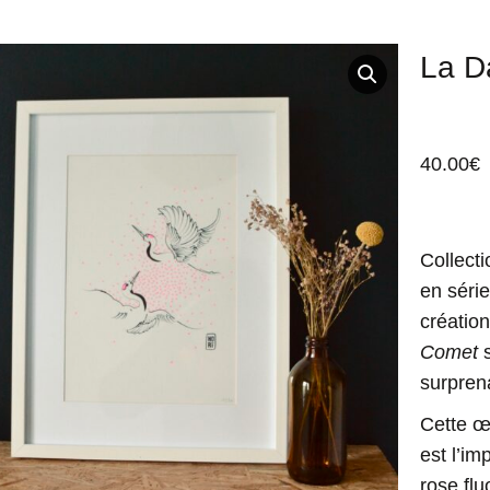
La D
40.00
€
Collect
en série
créatio
Comet
s
surprena
Cette œ
est l’im
rose flu