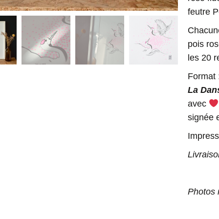
feutre 
Chacune
pois ro
les 20 r
Format :
La Dan
avec
signée 
Impress
Livraiso
Photos 