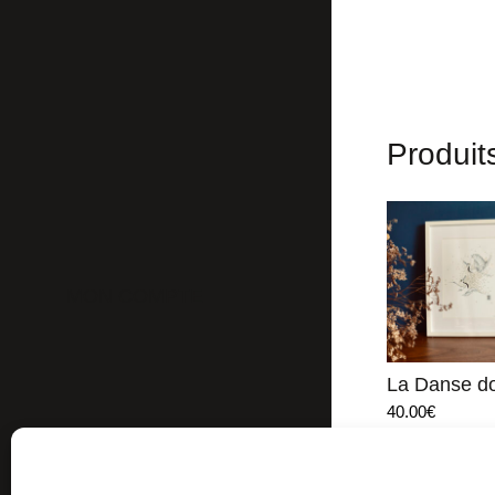
Produits
MON COMPTE
La Danse d
40.00
€
Ajouter au pa