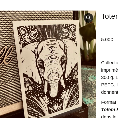
Tote
5.00
€
Collect
imprimé
300 g. 
PEFC. I
donnent 
Format 
Totem 
dans le