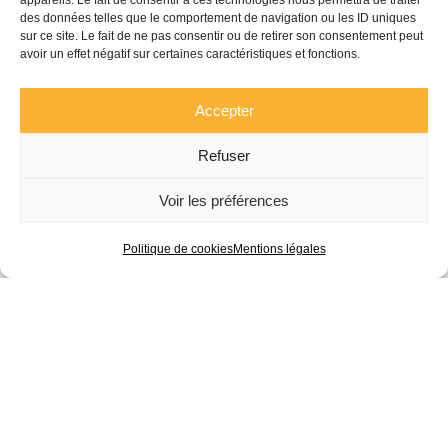
appareils. Le fait de consentir à ces technologies nous permettra de traiter
des données telles que le comportement de navigation ou les ID uniques
sur ce site. Le fait de ne pas consentir ou de retirer son consentement peut
avoir un effet négatif sur certaines caractéristiques et fonctions.
Accepter
Refuser
Voir les préférences
D'autres projets...
Politique de cookies
Mentions légales
Vot
Retou